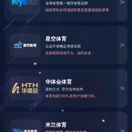
服务为支柱，多元化发展为辅助，规范管理，稳健经营。优
质的产品与服务，辅之以先进的文化理念，力顺不锈钢团队
始终走在为客户和社会创造更高价值的路上。
企业文化理念是企业所形成的具有自身特点的经营宗旨、价
值观念和行为准则的综合。在积极主动、昂扬奋进的氛围
下，力顺不锈钢秉持着、进化着属于自身的文化理念。
▧
行为准则：
专业、高效、求实、进取
▧
核心价值观：
为客户创造更高价值
▧
企业愿景：
成为技术一流、理念先进的钢企品牌
企业标识
力顺不锈钢LOGO标识，以抽象化的L、S字母组合而成，整
体呈圆形，颜色搭配以蓝色、橙色、白色。